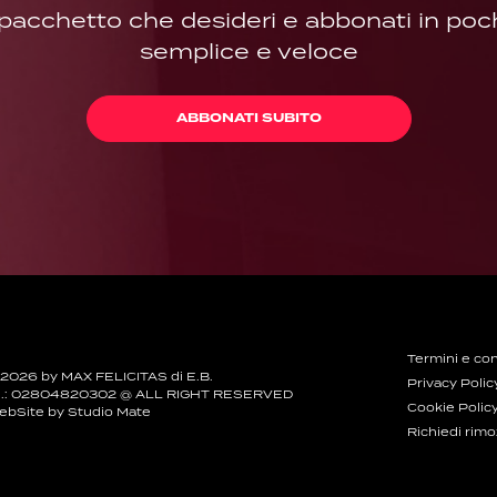
l pacchetto che desideri e abbonati in pochi
semplice e veloce
ABBONATI SUBITO
Termini e con
 2026 by MAX FELICITAS di E.B.
Privacy Polic
.I.: 02804820302 @ ALL RIGHT RESERVED
Cookie Polic
ebSite by
Studio Mate
Richiedi rim