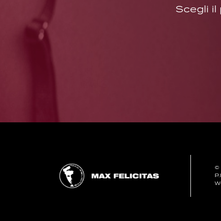
Scegli i
©
P
W