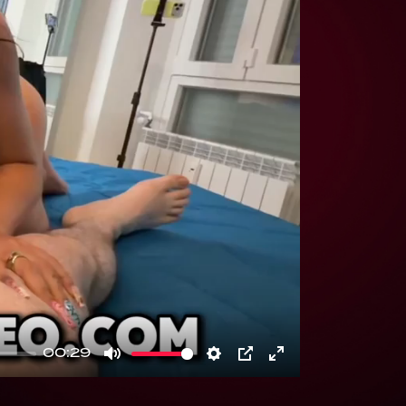
00:29
Mute
Settings
PIP
Enter
fullscreen