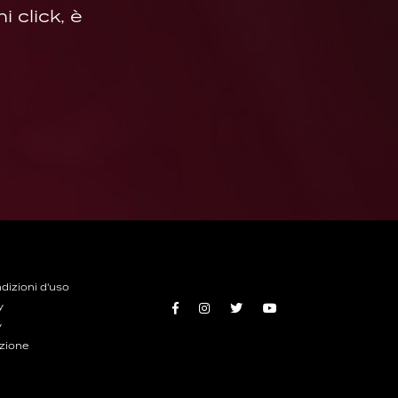
 click, è
dizioni d'uso
y
y
ozione