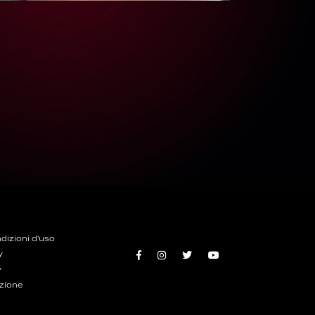
dizioni d'uso
y
y
ozione