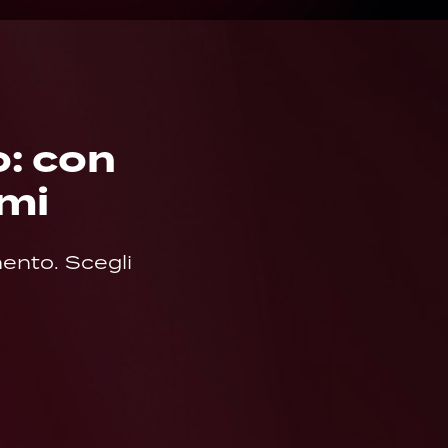
o: con
mi
ento. Scegli