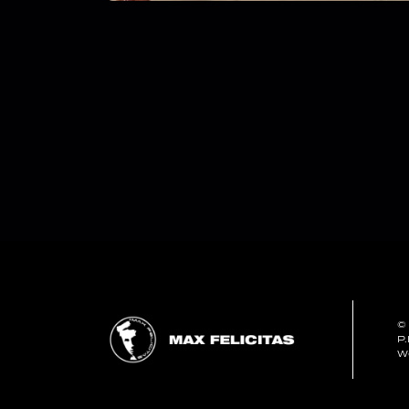
©
P
W