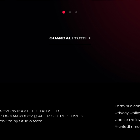
GUARDALI TUTTI
Termini e con
 2026 by MAX FELICITAS di E.B.
Privacy Polic
.I.: 02804820302 @ ALL RIGHT RESERVED
Cookie Polic
ebSite by
Studio Mate
Richiedi rim